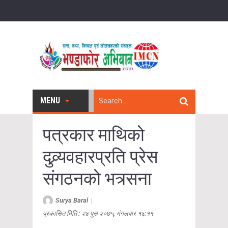
MENU
पत्रकार माथिको
दुव्र्यवहारप्रति प्रेस
संगठनको भत्र्सना
Surya Baral
|
प्रकासित मिति : २४ पुस २०७५, मंगलवार १६:११