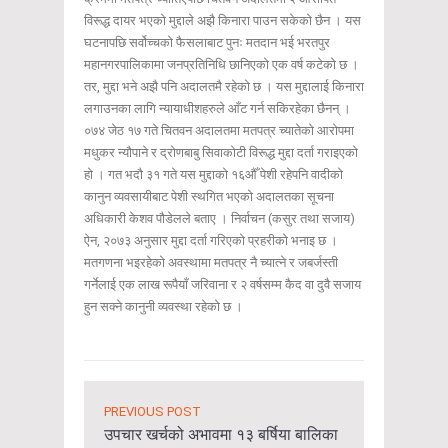
विरूद्ध दायर भएको मुद्दाले अझै किनारा पाउन सकेको छैन । यस
घटनापछि सर्वोच्चको फैसलाबाट पुनः मतदान भई भरतपुर
महानगरपालिकामा जनप्रतिनिधि छानिएको एक वर्ष कटेको छ ।
तर, मुद्दा भने अझै पनि अदालतमै रहेको छ । यस मुद्दालाई किनारा
लगाउनका लागि न्यायाधीशहरुले आँट गर्न सकिरहेका छैनन् ।
०७४ जेठ १७ गते चितवन अदालतमा मतपत्र च्यातेको आरोपमा
मधुकर न्यौपाने र द्रोणबाबु सिवाकोटी विरूद्ध मुद्दा दर्ता गराइएको
हो । गत भदौ ३१ गते यस मुद्दाको १६औँ पेशी रहेपनि वादीको
कानुन व्यवसायीबाट पेशी स्थगित भएको अदालतका सूचना
अधिकारी केशव पौडेलले बताए । निर्वाचन (कसुर तथा सजाय)
ऐन, २०७३ अनुसार मुद्दा दर्ता गरिएको प्रहरीको भनाइ छ ।
मतगणना भइरहेको अवस्थामा मतपत्र नै च्यात्ने र जबर्जस्ती
गर्नेलाई एक लाख रूपैयाँ जरिवाना र २ वर्षसम्म कैद वा दुवै सजाय
हुन सक्ने कानुनी व्यवस्था रहेको छ ।
PREVIOUS POST
उपचार खर्चको अभावमा १३ बर्षिया बालिका