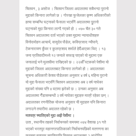
चितवन , ३ असोज । चितवन जिल्ला अदालतमा सबैभन्दा पुरानो
मुद्दाको किनारा लागेको छ । गोरखा फुजेलका कृष्ण अधिकारीको
हत्या सम्बन्धि घट्नाको फैसला भएसँगै अदालतमा पुुुरानो
घट्नाको मुद्दा किनारा लाग्दै गएको हो । ०७० चैत ३० गते
चितवन अदालतमा दर्ता भएको उक्त मुद्दामा न्यायाधीशहरु
विनोदमोहन आचार्य, वासुदेव पौडेल, कविप्रसाद न्यौपाने,
टेकनारायण कुँवर र कुलप्रशाद शर्माले हेर्दैआएका थिए । १३
जना प्रतिवादीमध्ये १२ जनाले सफाइ पाएको यो मुद्दामा एक
जनालाई भने मुल्तवीमा राखिएको छ । २२औँ पटकको पेशीमा यो
मुद्दाको जिल्ला अदालतबाट किनारा लागेको हो । अदालतका
सूचना अधिकारी केशव पौडेलका अनुसार ४ वर्ष ६ महिना पुरानो
यो मुद्दा फैसला भएसँगै चितवन अदालतमा अब २ वर्ष नाघेका
मुद्दाको संख्या पनि ४ वटामा झरेको छ । उनका अनुसार अब
अदालतमा गैँडासम्बन्धी २ वर्ष नाघेका मुद्दाहरु मात्रै रहेका छन् ।
अदालतका रणनीतिक योजना अनुसार यी मुद्दाहरु पनि किनारा
लगाउने तयारीमा अदालत रहेको छ ।
मतपत्र च्यातिएको मुद्दा अझै पेशीमा ।
उता , स्थानीय तहको निर्वाचनको समयमा ०७४ वैशाख ३१ गते
भएको भरतपुर महानगरपालिकाको निर्वाचनपछिको मतगणना का
क्रममा मतपत्र च्यातिएपछि चितवन अदालतमा २ आरोपित