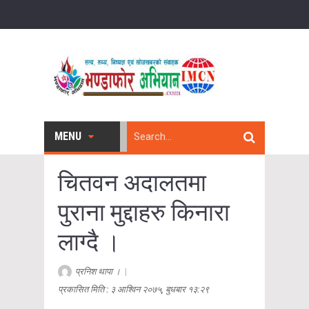
MENU
चितवन अदालतमा
पुराना मुद्दाहरु किनारा
लाग्दै ।
प्रनिश थापा ।
|
प्रकासित मिति : ३ आश्विन २०७५, बुधबार १३:२९