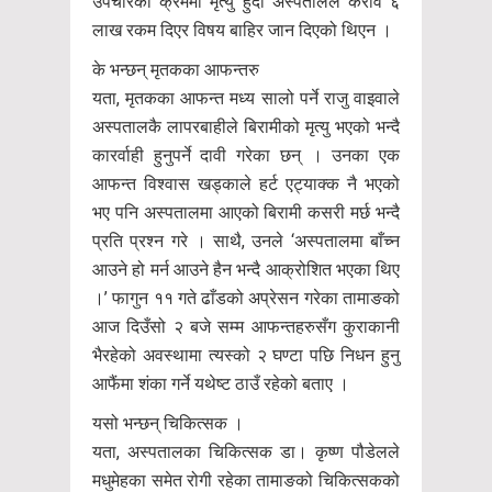
उपचारको क्रममा मृत्यु हुँदा अस्पतालले करीव ६
लाख रकम दिएर विषय बाहिर जान दिएको थिएन ।
के भन्छन् मृतकका आफन्तरु
यता, मृतकका आफन्त मध्य सालो पर्ने राजु वाइवाले
अस्पतालकै लापरबाहीले बिरामीको मृत्यु भएको भन्दै
कारर्वाही हुनुपर्ने दावी गरेका छन् । उनका एक
आफन्त विश्वास खड्काले हर्ट एट्याक्क नै भएको
भए पनि अस्पतालमा आएको बिरामी कसरी मर्छ भन्दै
प्रति प्रश्न गरे । साथै, उनले ‘अस्पतालमा बाँच्न
आउने हो मर्न आउने हैन भन्दै आक्रोशित भएका थिए
।’ फागुन ११ गते ढाँडको अप्रेसन गरेका तामाङको
आज दिउँसो २ बजे सम्म आफन्तहरुसँग कुराकानी
भैरहेको अवस्थामा त्यस्को २ घण्टा पछि निधन हुनु
आफैंमा शंका गर्ने यथेष्ट ठाउँ रहेको बताए ।
यसो भन्छन् चिकित्सक ।
यता, अस्पतालका चिकित्सक डा। कृष्ण पौडेलले
मधुमेहका समेत रोगी रहेका तामाङको चिकित्सकको