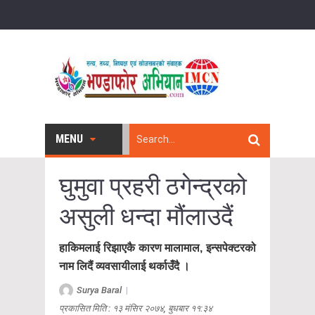
MENU
घुमुवा प्रहरी ठगेन्द्रको
असुली धन्दा मौंलाउदैं
हाकिमलाई रिझाएकै कारण मालामाल, इन्सपेक्टरको
नाम लिदैं व्यवसायीलाई थर्काउँदै ।
Surya Baral
|
प्रकासित मिति : १३ मंसिर २०७४, बुधबार ११:३४