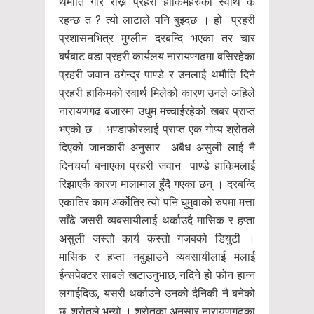
थमौंति गरि राख्ने प्रहरी हाकिमहरुको स्वार्थ के
रहन्छ त ? त्यो लाटाले पनि बुझ्दछ । हो प्रहरी
प्रशासनभित्र मुग्लीन दरबन्दि भएका तर चार
बर्षबाट वडा प्रहरी कार्यलय नारायण्गढमा बसिरहेका
प्रहरी जवान ठगेन्द्र पाण्डे र उनलाई थमौति दिने
प्रहरी हाकिमको स्वार्थ मिलेको कारण उनले अहिले
नारायणगढ बजारमा उधुम मच्चाईरहेको खबर प्राप्त
भएको छ । भण्डाफोरलाई प्राप्त एक गोप्य श्रोतले
दिएको जानकारी अनुसार अबैध असुली लाई नै
दिनचर्या बनाएका प्रहरी जवान पाण्डे हाकिमलाई
रिझाएकै कारण मालामाल हुँदै गएका छन् । दरबन्दि
एकातिर काम अर्कोतिर त्यो पनि घुमुवाको रुपमा मत्ता
साँढे जसरी व्यबसायीलाई थर्काउदै मासिक र हप्ता
असुली जस्तो कार्य कस्तो गजबको डियुटी ।
मासिक र हप्ता नबुझाउने व्यवसायीलाई मलाई
ईन्सपेक्टर साबले खटाउनुभाछ, नदिने हो फोन हान्न
लगाईदिऊ, यसरी थर्काउने उनको दैनिकी नै बनेको
छ, श्रोतले भन्यो । श्रोतका अनुसार नारायणगढका