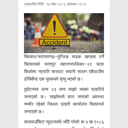
प्रकासित मिति : १४ जेष्ठ २०८१, सोमबार ०९:१२
चितवन/नारायणगढ–मुग्लिङ सडक खण्डमा पर्ने
चितवनको भरतपुर महानगरपलिका–२९ सत्र
किलोमा गएराति चारवटा सवारी साधन एकैठाउँमा
ठोक्किँदा एक युवकको मृत्यु भएको छ।
दुर्घटनामा अन्य २३ जना घाइते भएका प्रहरीले
जनाएको छ। घाइतेमध्ये सात जनाको अवस्था
गम्भीर रहेको जिल्ला प्रहरी कार्यालय चितवनले
जनाएको छ।
काठमाडौँबाट प्युठानतर्फ जाँदै गरेको बा ४ ख ९०८६