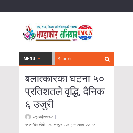
MENU
बलात्कारका घटना ५०
प्रतिशतले वृद्धि, दैनिक
६ उजुरी
पत्रपत्रिकाबाट
|
प्रकासित मिति : २८ फाल्गुन २०७५, मंगलवार ०२:५७