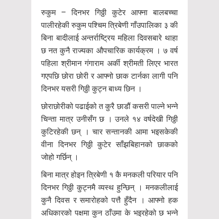
रुकुम – दिनभर गिठ्ठी कुटेर आफ्ना बालबच्चा
पालीरहेकी रुकुम पश्चिम त्रिबेणी गाँउपालिका ३ की
बिना बादीलाई अन्तर्राष्ट्रिय महिला दिवसबारे थाहा
छ नत कुनै राज्यका औपचारिक कार्यक्रम । ७ वर्ष
पहिला श्रीमान गंगाराम अर्की श्रीमती लिएर भारत
गएपछि छोरा छोरी र आफ्नो छाक टार्नका लागी पनि
दिनभर यसरी गिठ्ठी कुट्न बाध्य छिन ।
छोराछोरीको पढाईको त कुरै छाडौं कसरी पाल्ने भन्ने
चिन्ता मात्र उनीसँग छ । उनले १४ वर्षदेखी गिठ्ठी
कुटिरहेकी छन् । चार सन्तानकी आमा भइसकेकी
वीना दिनभर गिठ्ठी कुटेर साँझबिहानको छाकको
जोहो गर्छिन् ।
बिना मात्र होइन त्रिबेणी १ कै मनकली परियार पनि
दिनभर गिठ्ठी कुट्नमै व्यस्थ हुन्छिन् । मनकलीलाई
कुनै दिवस र समारोहको पत्तै हुँदैन । आफ्नो हक
अधिकारको पक्षमा कुन ठाँउमा के भइरहेको छ भन्ने