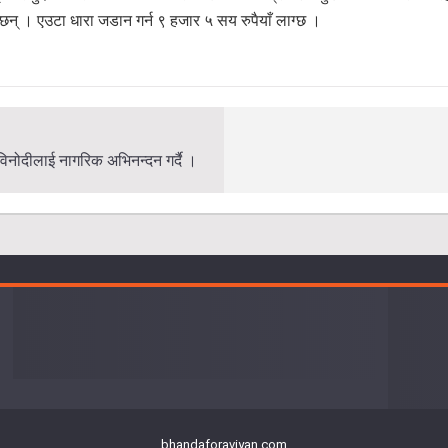
न् । एउटा धारा जडान गर्न ९ हजार ५ सय रुपैयाँ लाग्छ ।
 विनोदीलाई नागरिक अभिनन्दन गर्दै ।
bhandaforaviyan.com