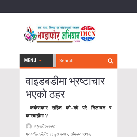
MENU
वाइडबडीमा भ्रष्टाचार
भएको ठहर
ककंसकार सहित को–को परे निलम्बन र
कारबाहीमा ?
पत्रपत्रिकाबाट
|
प्रकासित मिति : १६ पुस २०७५, सोमबार ०३:४६