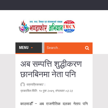
MENU
अब सम्पत्ति शुद्धीकरण
छानबिनमा नेता पनि
पत्रपत्रिकाबाट
|
प्रकासित मिति : १० पुस २०७५, मंगलवार ०३:२३
काठमाडौँ – अब राजनीतिक दलका नेताप पनि