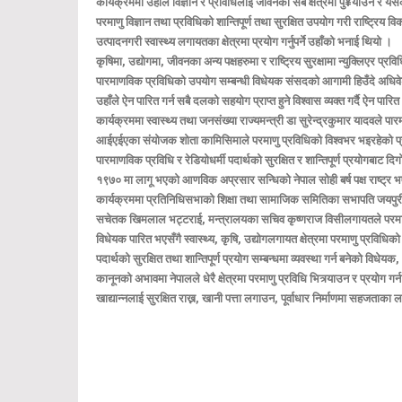
कार्यक्रममा उहाँले विज्ञान र प्रविधिलाई जीवनका सबै क्षेत्रमा पु¥याउन र य
परमाणु विज्ञान तथा प्रविधिको शान्तिपूर्ण तथा सुरक्षित उपयोग गरी राष्ट्रिय 
उत्पादनगरी स्वास्थ्य लगायतका क्षेत्रमा प्रयोग गर्नुपर्ने उहाँको भनाई थियो ।
कृषिमा, उद्योगमा, जीवनका अन्य पक्षहरुमा र राष्ट्रिय सुरक्षामा न्युक्लिएर प
पारमाणविक प्रविधिको उपयोग सम्बन्धी विधेयक संसदको आगामी हिउँदे अधिवेश
उहाँले ऐन पारित गर्न सबै दलको सहयोग प्राप्त हुने विश्वास व्यक्त गर्दै ऐन
कार्यक्रममा स्वास्थ्य तथा जनसंख्या राज्यमन्त्री डा सुरेन्द्रकुमार यादवले पार
आईएईएका संयोजक शोता कामिसिमाले परमाणु प्रविधिको विश्वभर भइरहेको प्रयोगक
पारमाणविक प्रविधि र रेडियोधर्मी पदार्थको सुरक्षित र शान्तिपूर्ण प्रयोगबाट 
१९७० मा लागू भएको आणविक अप्रसार सन्धिको नेपाल सोही बर्ष पक्ष राष्ट
कार्यक्रममा प्रतिनिधिसभाको शिक्षा तथा सामाजिक समितिका सभापति जयपुरी घर्त
सचेतक खिमलाल भट्टराई, मन्त्रालयका सचिव कृष्णराज विसीलगायतले परमाणविक
विधेयक पारित भएसँगै स्वास्थ्य, कृषि, उद्योगलगायत क्षेत्रमा परमाणु प्र
पदार्थको सुरक्षित तथा शान्तिपूर्ण प्रयोग सम्बन्धमा व्यवस्था गर्न बनेको व
कानूनको अभावमा नेपालले धेरै क्षेत्रमा परमाणु प्रविधि भित्र्याउन र प्रयोग 
खाद्यान्नलाई सुरक्षित राख्न, खानी पत्ता लगाउन, पूर्वाधार निर्माणमा सहजता