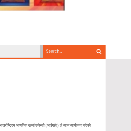
लय र अन्तर्राष्ट्रिय आणविक ऊर्जा एजेन्सी (आईएईए) ले आज आयोजना गरेको