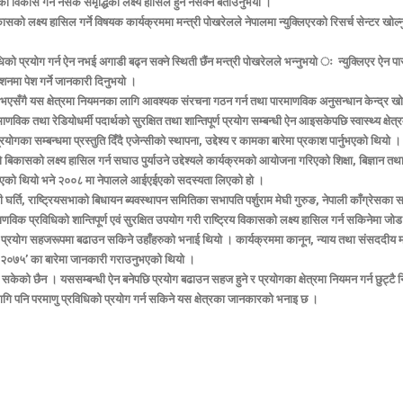
सको विकास गर्न नसके समृद्धिको लक्ष्य हासिल हुन नसक्ने बताउनुभयो ।
विकासको लक्ष्य हासिल गर्ने विषयक कार्यक्रममा मन्त्री पोखरेलले नेपालमा न्युक्लिएरको रिसर्च सेन्टर ख
्रविधिको प्रयोग गर्न ऐन नभई अगाडी बढ्न सक्ने स्थिती छैंन मन्त्री पोखरेलले भन्नुभयो ः न्युक्लिएर ऐन 
नमा पेश गर्ने जानकारी दिनुभयो ।
 पारित भएसँगै यस क्षेत्रमा नियमनका लागि आवश्यक संरचना गठन गर्न तथा पारमाणविक अनुसन्धान केन्द्र ख
माणविक तथा रेडियोधर्मी पदार्थको सुरक्षित तथा शान्तिपूर्ण प्रयोग सम्बन्धी ऐन आइसकेपछि स्वास्थ्य क्षेत
ा सम्बन्धमा प्रस्तुति दिँदै एजेन्सीको स्थापना, उद्देश्य र कामका बारेमा प्रकाश पार्नुभएको थियो ।
दिगो बिकासको लक्ष्य हासिल गर्न सघाउ पुर्याउने उद्देश्यले कार्यक्रमको आयोजना गरिएको शिक्षा, बिज्ञा
्र भएको थियो भने २००८ मा नेपालले आईएईएको सदस्यता लिएको हो ।
ि, राष्ट्रियसभाको बिधायन ब्यवस्थापन समितिका सभापति पर्शुराम मेघी गुरुङ, नेपाली काँग्रेसका सचेतक 
 प्रविधिको शान्तिपूर्ण एवं सुरक्षित उपयोग गरी राष्ट्रिय विकासको लक्ष्य हासिल गर्न सकिनेमा ज
विधिको प्रयोग सहजरूपमा बढाउन सकिने उहाँहरुको भनाई थियो । कार्यक्रममा कानून, न्याय तथा संसदद
िधेयक, २०७५’ का बारेमा जानकारी गराउनुभएको थियो ।
गर्न सकेको छैन । यससम्बन्धी ऐन बनेपछि प्रयोग बढाउन सहज हुने र प्रयोगका क्षेत्रमा नियमन गर्न छुट्
का लागि पनि परमाणु प्रविधिको प्रयोग गर्न सकिने यस क्षेत्रका जानकारको भनाइ छ ।