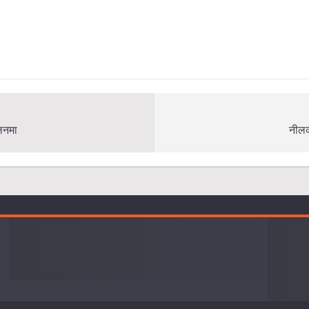
ालनमा
नीलकण