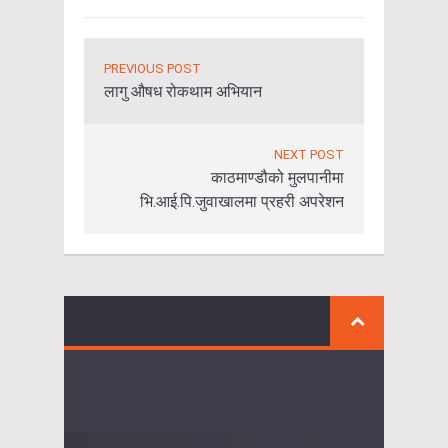
PREVIOUS POST
लागु औषध रोकथाम अभियान
NEXT POST
काठमाण्डौको मुलपानीमा
भि.आई.पि.जुवाखालमा प्रहरी अपरेशन