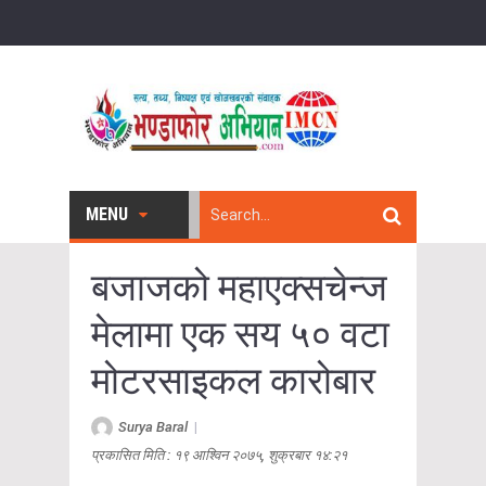
MENU
बजाजको महाएक्सचेन्ज
मेलामा एक सय ५० वटा
मोटरसाइकल कारोबार
Surya Baral
|
प्रकासित मिति : १९ आश्विन २०७५, शुक्रबार १४:२१