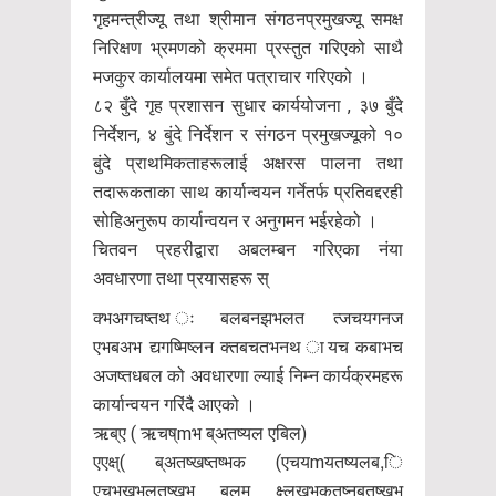
गृहमन्त्रीज्यू तथा श्रीमान संगठनप्रमुखज्यू समक्ष
निरिक्षण भ्रमणको क्रममा प्रस्तुत गरिएको साथै
मजकुर कार्यालयमा समेत पत्राचार गरिएको ।
८२ बुँदे गृह प्रशासन सुधार कार्ययोजना , ३७ बुँदे
निर्देशन, ४ बुंदे निर्देशन र संगठन प्रमुखज्यूको १०
बुंदे प्राथमिकताहरूलाई अक्षरस पालना तथा
तदारूकताका साथ कार्यान्वयन गर्नेतर्फ प्रतिवद्दरही
सोहिअनुरूप कार्यान्वयन र अनुगमन भईरहेको ।
चितवन प्रहरीद्वारा अबलम्बन गरिएका नंया
अवधारणा तथा प्रयासहरू स्
क्भअगचष्तथ ःबलबनझभलत त्जचयगनज
एभबअभ द्यगष्मिष्लन क्तबचतभनथ ायच कबाभच
अजष्तधबल को अवधारणा ल्याई निम्न कार्यक्रमहरू
कार्यान्वयन गरिंदै आएको ।
ऋब्ए ( ऋचष्mभ ब्अतष्यल एबिल)
एएक्ष्( ब्अतष्खष्तष्भक (एचयmयतष्यलब,ि
एचभखभलतष्खभ बलम क्ष्लखभकतष्नबतष्खभ