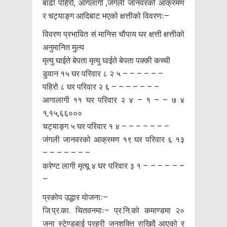
बाढी पहिरो, आगलागी ,जंगली जानवरको आक्रमण
र चट्याङ्ग आदिबाट भएको क्षत्तीको विवरणः–
विवरण प्रभावित सं मानिस चौपाय घर क्षत्ती क्षत्तीको
अनुमानित मुल्य
मृत्यु घाईते बेपता मृत्यु घाईते बेपता पक्की कच्ची
डुवान १५ घर परिवार ८ २ ५ – – – – – –
पहिरो ८ घर परिवार २ ६ – – – – – – –
आगालागी ११ घर परिवार २ ४ – १ – – ७ ४
१,१५,६६०००
चट्याङ्ग ५ घर परिवार १ ४ – – – – – – –
जंगली जानवरको आक्रमण १९ घर परिवार ६ १३
– – – – – – –
करेण्ट लागी मृत्यू ४ घर परिवार ३ १ – – – – – –
–
प्रकोप उद्धार योजनाः–
जि.प्र.का. चितवनमाः– प्र.नि.को कमाण्डमा २०
जना स्टेण्डबाई प्रहरी जनशक्ति राखिदै आएको र