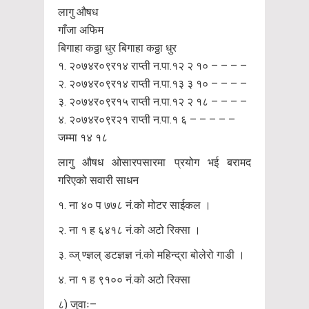
लागु औषध
गाँजा अफिम
बिगाहा कठ्ठा धुर बिगाहा कठ्ठा धुर
१. २०७४र०९र१४ राप्ती न.पा.१२ २ १० – – – –
२. २०७४र०९र१४ राप्ती न.पा.१३ ३ १० – – – –
३. २०७४र०९र१५ राप्ती न.पा.१२ २ १८ – – – –
४. २०७४र०९र२१ राप्ती न.पा.१ ६ – – – – –
जम्मा १४ १८
लागु औषध ओसारपसारमा प्रयोग भई बरामद
गरिएको सवारी साधन
१. ना ४० प ७७८ नं.को मोटर साईकल ।
२. ना १ ह ६४१८ नं.को अटो रिक्सा ।
३. व्ज् ण्ज्ञल् डटज्ञज्ञ नं.को महिन्द्रा बोलेरो गाडी ।
४. ना १ ह ९१०० नं.को अटो रिक्सा
८) जुवाः–