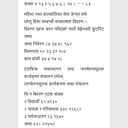
संख्या ४ १३ ९ ५ ६ ७ ६ ८ १७ ८ — – ८३
महिला तथा बालबालिका सेवा केन्द्र तर्फ
घरेलु हिसां सम्बन्धी संख्यात्मक विवरणः–
विवरण खाना बस्न नदिएको गाली बेईज्जती कुटपिट
जम्मा
जम्मा निवेदन ८७ २७ ४८ १६२
मिलापत्र ५० २३ ३१ १०४
काम बांकी ३७ ४ १७ ५८
ट्राफिक व्यबस्थापन तथा जनचेतनामूलक
कार्यक्रम संचालन तर्फस्
जनचेतनामुलक कार्यक्रमर कक्षा संचालन
सि.नं बिवरण पटक संख्या
१ विद्यार्थी ६५ ७१३०
२ चालक र परिचालक ३४० १२६८०
३ सर्वसाधारण २३ १६४०
जम्मा ४२८ २१४५०