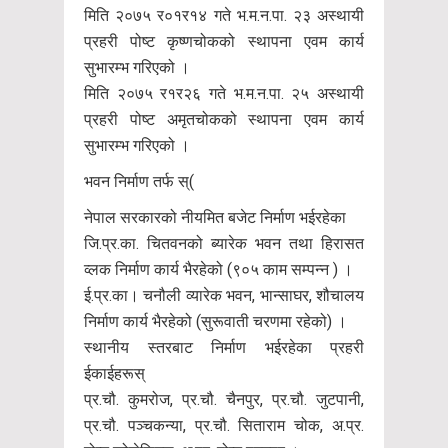
मिति २०७५ र०१र१४ गते भ.म.न.पा. २३ अस्थायी
प्रहरी पोष्ट कृष्णचोकको स्थापना एवम कार्य
सुभारम्भ गरिएको ।
मिति २०७५ र१र२६ गते भ.म.न.पा. २५ अस्थायी
प्रहरी पोष्ट अमृतचोकको स्थापना एवम कार्य
सुभारम्भ गरिएको ।
भवन निर्माण तर्फ स्(
नेपाल सरकारको नीयमित बजेट निर्माण भईरहेका
जि.प्र.का. चितवनको ब्यारेक भवन तथा हिरासत
व्लक निर्माण कार्य भैरहेको (९०५ काम सम्पन्न ) ।
ई.प्र.का। चनौली व्यारेक भवन, भान्साघर, शौचालय
निर्माण कार्य भैरहेको (सुरूवाती चरणमा रहेको) ।
स्थानीय स्तरबाट निर्माण भईरहेका प्रहरी
ईकाईहरूस्
प्र.चौ. कुमरोज, प्र.चौ. चैनपुर, प्र.चौ. जुटपानी,
प्र.चौ. पञ्चकन्या, प्र.चौ. सिताराम चोक, अ.प्र.