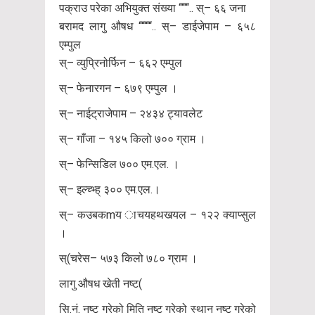
पक्राउ परेका अभियुक्त संख्या ‘‘‘‘‘‘‘.. स्– ६६ जना
बरामद लागु औषध ‘‘‘‘‘‘‘‘‘.. स्– डाईजेपाम – ६५८
एम्पुल
स्– व्युप्रिनोर्फिन – ६६२ एम्पुल
स्– फेनारगन – ६७९ एम्पुल ।
स्– नाईट्राजेपाम – २४३४ ट्यावलेट
स्– गाँजा – १४५ किलो ७०० ग्राम ।
स्– फेन्सिडिल ७०० एम.एल. ।
स्– इल्च्भ्ह् ३०० एम.एल.।
स्– कउबकmय ाचयहथखयल – १२२ क्याप्सुल
।
स्(चरेस– ५७३ किलो ७८० ग्राम ।
लागु औषध खेती नष्ट(
सि.नं. नष्ट गरेको मिति नष्ट गरेको स्थान नष्ट गरेको