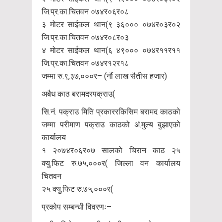
जि.प्र.का.चितवन ०७४र०६र०८
३ मोटर साईकल थान(९ ३६००० ०७४र०३र०२
जि.प्र.का.चितवन ०७४र०८र०३
४ मोटर साईकल थान(६ ४९००० ०७४र११र११
जि.प्र.का.चितवन ०७४र१२र१८
जम्मा रु.९,३७,०००र– (नौं लाख सैतीस हजार)
अबैध काठ बरामदरपक्राउ(
सि.नं. पक्राउ मिति प्रकाररकिसिम बरामद काठको
जम्मा परीमाण पक्राउ काठको अं.मुल्य बुझाएको
कार्यालय
१ २०७४र०६र०७ सालको चिरान काठ २५
क्यु.फिट रु.७५,०००र( जिल्ला वन कार्यालय
चितवन
२५ क्यु.फिट रु.७५,०००र(
प्रकोप सम्बन्धी विवरणः–