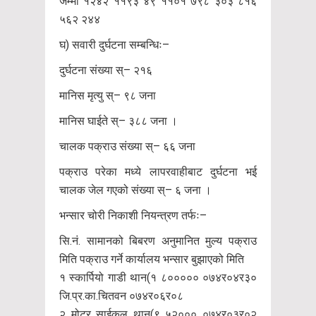
जम्मा १२४२ ११९३ ४९ ११०१ ७९८ ३०३ ८१६
५६२ २४४
घ) सवारी दुर्घटना सम्बन्धिः–
दुर्घटना संख्या स्– २१६
मानिस मृत्यु स्– ९८ जना
मानिस घाईते स्– ३८८ जना ।
चालक पक्राउ संख्या स्– ६६ जना
पक्राउ परेका मध्ये लापरवाहीबाट दुर्घटना भई
चालक जेल गएको संख्या स्– ६ जना ।
भन्सार चोरी निकाशी नियन्त्रण तर्फः–
सि.नं. सामानको बिबरण अनुमानित मुल्य पक्राउ
मिति पक्राउ गर्ने कार्यालय भन्सार बुझाएको मिति
१ स्कार्पियो गाडी थान(१ ८००००० ०७४र०४र३०
जि.प्र.का.चितवन ०७४र०६र०८
२ मोटर साईकल थान(९ ५२००० ०७४र०३र०२