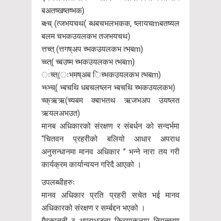
बअतष्खष्तष्भक)
ब्क्ष्च् (त्जभयचथ( ब्धबचभलभकक, ष्लायचmबतष्यल
बलम चभकउयलकभ तजभयचथ)
त्तच्त् (त्तगष्अप च्भकउयलकभ त्भबm)
च्च्त्( च्बउष्म च्भकउयलकभ त्भबm)
ःच्त्(ःभमष्अब िच्भकउयलकभ त्भबm)
भ्ध्भ्च्( भ्बचथि धबचलष्लन भ्बचथि च्भकउयलकभ)
च्क्ऋऋ(च्यबम क्बाभतथ ऋजभअप उयष्लत
ऋयलअभउत)
मानब अधिकारको संरक्षण र संबर्धन को सन्दर्भमा
“चितवन प्रहरीको बलियो आधार अपराध
अनुसन्धानमा मानव अधिकार ” भन्ने नारा तय गरी
कार्यक्रम कार्यान्वयन गरिदै आएको ।
उपलब्धीहरुः
मानव अधिकार प्रति प्रहरी सचेत भई मानव
अधिकारको संरक्षण र सर्म्बद्दन भएको ।
गैरकानुनी र अपराधजन्य क्रियाकलाप नियन्त्रण