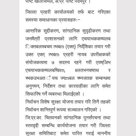
पोष्ट खोलेसिमल, अ.प्र. पोष्ट पदमपुर ।
जिल्ला प्रहरी कार्यालयको तर्फ बाट गरिएका
समस्या समाधानका प्रयासहरुः–
आन्तरिक सुद्दीकरण, सांगठनिक सुदृढीकरण तथा
जनमैत्री प्रशासनको लागि एचयाभककष्यलब
िक्तबलमबचम त्भबm (एक्त्) निर्दे्शिका तयार गरी
उक्त एक्त् त्भबm प्रहरी नायब उपरीक्षकको
संयोजकत्वमा ७ सदस्य रहने गरी एयष्अिभ
एचयाभककष्यलबष्किm, क्ष्लतभनचष्तथ र
च्भकउभअत ँयच ज्गmबल च्ष्नजतक सम्बन्धमा
अनुगमन, निर्देशन तथा कारवाहीका लागि समेत
सिफारिष गर्ने व्यबस्था मिलाईएको ।
निर्वाचन विशेष सुरक्षा योजना तयार गरि तिनै तहको
निर्वाचन शान्तिपुर्ण रूपमा सञ्चालन गरिएको ।
जि.प्र.का. चितवनको सांगठनिक पुनर्संरचना तथा
स्तरवृद्दी सम्बन्धि कार्ययोजना तयार गरी जिल्ला
सुरक्षा समितिबाट समेत पारित गराई माननीय