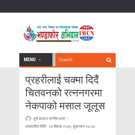
MENU
प्रहरीलाई चक्मा दिदैं
चितवनको रत्ननगरमा
नेकपाको मसाल जूलूस
सुर्य बराल l प्रनिश थापा
|
प्रकासित मिति : १४ बैशाख २०७५, शुक्रबार ०४:३४