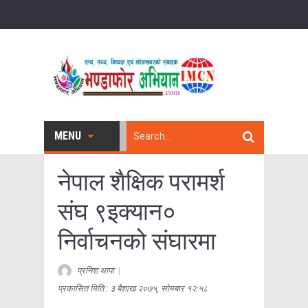
MENU
नेपाल शैक्षिक परामर्श
संघ ९इक्यान०
निर्वाचनको संघारमा
प्रनिश थापा
|
प्रकासित मिति : ३ बैशाख २०७५, सोमबार १२:५८