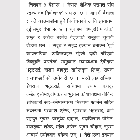
चितवन ३ बैशाख । नेपाल शैक्षिक परामर्श संघ
९इक्यान० निर्वाचनको संघारमा छ । आगामी बैशाख
८ गते काठमाडौंमा हुने निर्वाचनको लागि इक्यानमा
दुई समुह विभाजित छ । चुनाबमा विष्णुहरि पाण्डेको
समूह र सरोज बस्नेत नेतृत्वको समूहल चुनावी
दौडमा छन् । सदृढ र समृद्ध इक्यान बनाउन ‘पूर्ण
व्यावसायिक’ व्यक्तित्वहरु रहेको दाबी गरिएको
विष्णुहरि पाण्डेको समुहबाट उपाध्यक्षमा देवीदास
भट्टराई, खड्ग बहादुर ताम्लिङ्ग लिम्बु, सपना
राजभण्डारीको उम्मेद्वारी छ । यस्तै ,महासचिवमा
शेषराज भट्टराई, सचिवमा श्याम बहादुर
कंडेल९सोम०,दीपकराज भुसाल कोषाध्यक्षमा गोविन्द
अधिकारी सह–कोषाध्यक्षमा निरुपमा महर्जन सहित
सदस्यमा प्रकाश श्रेष्ठ, पुष्पराज भट्टराई, कर्ण
बहादुर गुरुङ, वासुदेव दाहाल, यज्ञविलास पौडेल,
बालकृष्ण श्रेष्ठ, महेश ,श्रेष्ठ, सुदन चौहान, सुस्मा
आचार्य उम्मेदवार बनेका छन् । देशैभरका इक्यान