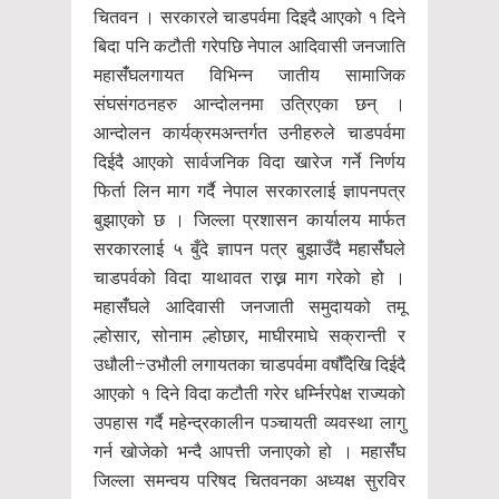
चितवन । सरकारले चाडपर्वमा दिइदै आएको १ दिने
बिदा पनि कटौती गरेपछि नेपाल आदिवासी जनजाति
महासंँघलगायत विभिन्न जातीय सामाजिक
संघसंगठनहरु आन्दोलनमा उत्रिएका छन् ।
आन्दोलन कार्यक्रमअन्तर्गत उनीहरुले चाडपर्वमा
दिईदै आएको सार्वजनिक विदा खारेज गर्ने निर्णय
फिर्ता लिन माग गर्दै नेपाल सरकारलाई ज्ञापनपत्र
बुझाएको छ । जिल्ला प्रशासन कार्यालय मार्फत
सरकारलाई ५ बुँदे ज्ञापन पत्र बुझाउँदै महासंँघले
चाडपर्वको विदा याथावत राख्न माग गरेको हो ।
महासंँघले आदिवासी जनजाती समुदायको तमू
ल्होसार, सोनाम ल्होछार, माघीरमाघे सक्रान्ती र
उधौली÷उभौली लगायतका चाडपर्वमा वषौँदेखि दिईदै
आएको १ दिने विदा कटौती गरेर धर्म्निरपेक्ष राज्यको
उपहास गर्दै महेन्द्रकालीन पञ्चायती व्यवस्था लागु
गर्न खोजेको भन्दै आपत्ती जनाएको हो । महासंँघ
जिल्ला समन्वय परिषद चितवनका अध्यक्ष सुरविर