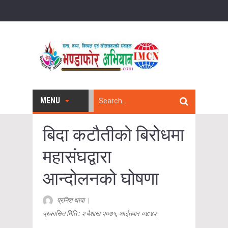
MENU
बिदा कटौतीको बिरोधमा
महासंघद्वारा
आन्दोलनको घोषणा
प्रनिश थापा
|
प्रकासित मिति : २ बैशाख २०७५, आईतवार ०४:४२