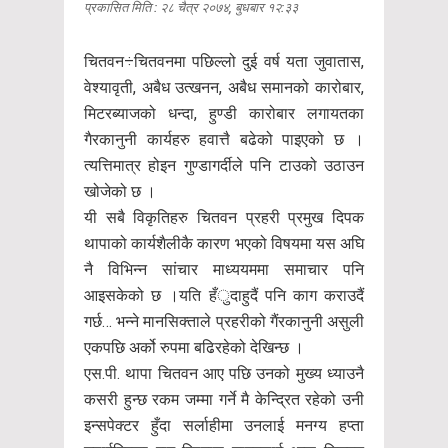
प्रकासित मिति : २८ चैत्र २०७४, बुधबार १२:३३
चितवन÷चितवनमा पछिल्लो दुई वर्ष यता जुवातास,
वेश्यावृती, अबैध उत्खनन, अबैध समानको कारोबार,
मिटरब्याजको धन्दा, हुण्डी कारोबार लगायतका
गैरकानुनी कार्यहरु हवात्तै बढेको पाइएको छ ।
त्यत्तिमात्र होइन गुण्डागर्दीले पनि टाउको उठाउन
खोजेको छ ।
यी सबै विकृतिहरु चितवन प्रहरी प्रमुख दिपक
थापाको कार्यशैलीकै कारण भएको विषयमा यस अघि
नै विभिन्न सांचार माध्ययममा समाचार पनि
आइसकेको छ ।यति हँुदाहुदैं पनि काग कराउदैं
गर्छ… भन्ने मानसिक्ताले प्रहरीको गैंरकानुनी असुली
एकपछि अर्को रुपमा बढिरहेको देखिन्छ ।
एस.पी. थापा चितवन आए पछि उनको मुख्य ध्याउनै
कसरी हुन्छ रकम जम्मा गर्ने मै केन्द्रित रहेको उनी
इन्सपेक्टर हुँदा सर्लाहीमा उनलाई मनग्य हप्ता