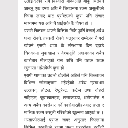
उठाईदिएका राम विश्वास यादवलाई आफु चितवन
आउनु एक हप्ता अघि नै चितवनमा रकम असुलीको
जिम्मा लगाए बाट प्रष्टिएको कुरा पनि संचार
माध्यममा यस अघि नै छाईसके कै विषय हो ।
यसरी चितवन आउने वित्तिकै निकै फुर्ति देखाई अबैध
धन्दा रोक्ने, तस्करी रोक्ने पत्रकार सम्मेलन नै गरी
खोक्ने एसपी थापा कै संरक्षणमा दिन दहाडै
चितवनमा जुवाखाल र वेश्यावृति लगायतका अबैध
कारोबार मौलाएको यस अघि पनि पटक पटक
खुलासा भईसकेकै कुरा हो ।
एसपी थापाका उठन्ते टोलीले अहिले पनि जिल्लाका
विभिन्न खोलाहरुमा भईरहेको अबैध ग्रयाभल
उत्खनन्, होटल, रेष्टुरेण्ट, कटेज तथा दोहरी
साँझहरु, जुवाखालहरु, लत्ताकपडा, अटोपार्टस र
अन्य अबैध कारोबार गर्ने कारोबारहीहरुबाट हप्ता र
मासिक रकम असुली गरिरहेको खुल्नमा आएको छ ।
भण्डाफोरलाई प्राप्त खबर अनुसार जिल्लामा
सिभिल प्रहरीको रुपमा घुमुवा प्रहरीहरु हुदाँहुदै