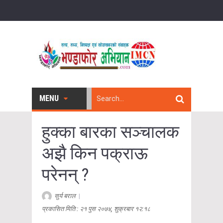
MENU
हुक्का बारका सञ्चालक
अझै किन पक्राऊ
परेनन् ?
सुर्य बराल
|
प्रकासित मिति : २१ पुस २०७४, शुक्रबार १२:१८