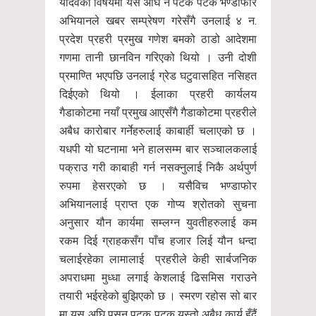
यादवको विषयमा यस अघि नै पटक पटक भण्डाफोर
अभियानले खबर सम्प्रेषण गरेसँगै उनलाई ४ न.
प्रदेश प्रहरी प्रमुख गणेश बमको ठाडो आदेशमा
गणमा तानी छानविन गरिएको थियो । उनी दोशी
प्रमाण्ति भएपछि उनलाई ग्रेड घटुवासहित नसिहत
दिईएको थियो । ईलाका प्रहरी कार्यलय
गैडाकोटमा नयाँ प्रमुख आएसँगै गैडाकोटमा प्रहरीले
अबैध कारोबार गर्नेहरुलाई काबार्ही चलाएको छ ।
यधपी यो घटनामा भने हालसम्म बार सञ्चालकलाई
पक्राउ गरी काबाही गर्न नसक्नुलाई निकै अर्थपुर्ण
रुपमा हेसरएको छ । यसैविच भण्डाफोर
अभियानलाई प्राप्त एक गोप्य श्रोतको सुचना
अनुसार यौन कार्यमा सम्लग्न युवतीहरुलाई कम
रकम दिई ग्राहकसँग पाँच हजार लिई यौन धन्दा
चलाईरहेका लामालाई प्रहरीले केही सार्बजनिक
अपराधमा मुध्धा लगाई केशलाई ढिसमिस गराउने
तयारी भईरहेको बुझिएको छ । स्मरण रहोस सो बार
मा यस अघि पसन पटक पटक यस्तो अबैध कार्य हुँदैं