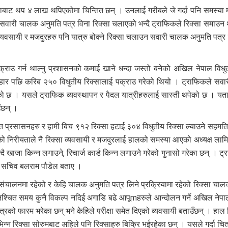
बाट थप ४ लाख थपिएकोमा चिन्तित छन् । उनलाई गरीबले जे गर्दा पनि समस्या मात
 सवारी चालक अनुमति पत्र विना रिक्सा चलाएको भन्दै ट्राफिकले रिक्सा समाउन 
सा व्यवसायी र मजदुरहरु पनि यात्रु बोक्ने रिक्सा चलाउन सवारी चालक अनुमति पत्र 
क्राउ गर्न थाल्नु प्रशासनको कमाई खाने धन्दा जस्तो बनेको अखिल नेपाल वि
ार पछि करिब २५० विधुतीय रिक्सालाई पक्राउ गरेको थियो । ट्राफिकले सवार
ो छ । यसले ट्राफिक व्यवस्थापन र पैदल यात्रीहरुलाई सास्ती थपेको छ । यता रि
उँछन् ।
्रसासनहरु र हामी बिच ९१२ रिक्सा हटाई ३०४ विधुतीय रिक्सा ल्याउने सहमति 
ाज्यको निरीयताले नै रिक्सा व्यवसायी र मजदुरलाई हालको समस्या आएको अध्यक्
खाजा किन्न लगाउने, रिचार्ज कार्ड किन्न लगाउने गरेको गुनासो गरेका छन् । ट्
ला सचिव बलराम पौडेल बताए ।
ालनमा रहेको र केहि चालक अनुमति पत्र लिने प्रक्रियामा रहेको रिक्सा चालकह
निश्चित समय कुनै विकल्प नदिई अगाडि बढे आपूmहरुले आन्दोलन गर्ने अखिल नेप
त्रको फारम भरेका छन् भने केहिले परीक्षा समेत दिएको व्यवसायी बताउँछन् । ह
भिन्न रिक्सा सोरुमबाट अहिले पनि रिक्साहरु बिक्रि भईरहेका छन् । यसले गर्दा चि