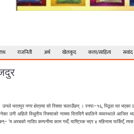
राध
राजनिती
अर्थ
खेलकुद
कला/साहित्य
सवांद
मजदुर
ो । उनले भरतपुर नगर क्षेत्रमा सो रिक्सा चलाउँछन् । रनपा–१६, पिठूवा घर भएका 
ु भनेका उनी अहिले विधुतीय रिक्साको नाममा दिनदिनै बदलिने व्यवस्थाले आजि
्छन्– ‘म अरबको नादिप कम्पनीमा काम गर्थें, याष्ट्रिक भएर ४ महिनामा फर्किएँ,