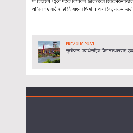
यो जितसँगै १३औँ पटक विश्वकप खेलिरहेको स्विट्जरल्यान्डल
अन्तिम १६ बाटै बाहिरिदै आएको थियो । अब स्विट्जरल्यान्डल
PREVIOUS POST
सुर्तीजन्य पदार्थसहित विमानस्थलबाट ए