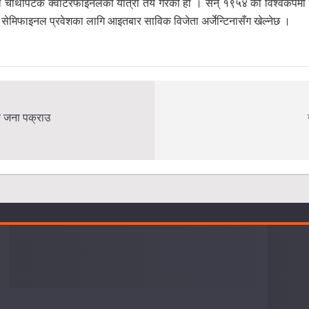
े चौथोपटक क्वार्टरफाइनलको यात्रा तय गरेको हो । सन् १९५४ को विश्वकपमा क्
े सेमिफाइनल प्रवेशका लागि आइतबार साविक विजेता अर्जेन्टिनासँग खेल्नेछ ।
क जना पक्राउ