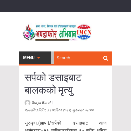
MENU
सर्पको डसाइबाट
बालकको मृत्यु
Surya Baral
|
प्रकासित मिति : ३१ आश्विन २०८२, शुक्रबार ०८:२२
सुरुङ्गा,(झापा)/सर्पको डसाइबाट आज
अर्जुनधारा–११ चाम्लिङडाँडाका १० वर्षीय अनिश