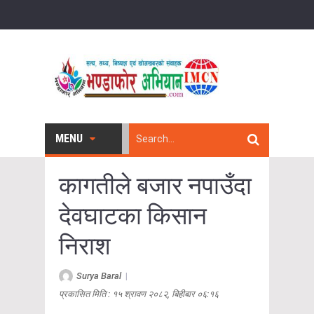
MENU
कागतीले बजार नपाउँदा
देवघाटका किसान
निराश
Surya Baral
|
प्रकासित मिति : १५ श्रावण २०८२, बिहीबार ०६:१६