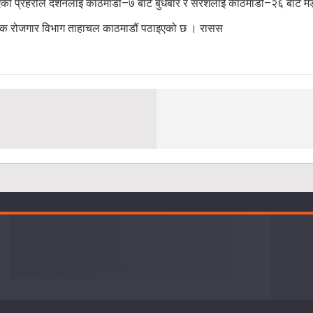
एको प्रहरीले दर्शनलाई काठमाडौं–७ बाट बुधबार र सरेशलाई काठमाडौं–२६ बाट म
िक रोजगार विभाग ताहाचल काठमाडौं पठाइएको छ । रासस