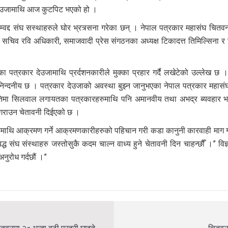
देउजामाथि आज कुटपिट भएको हो ।
्द संघ सस्थाहरुले घोर भ्रत्र्सना गरेका छन् । नेपाल पत्रकार महासंघ चितवन
टरका सचिव रवि अधिकारी, समाजवादी प्रेस संगठनका अध्यक्ष टिकादत्त तिमिल्सिना 
हेका पत्रकार देउजामाथि प्रर्दशनकारीले मुक्का प्रहार गर्दै लखेटेको उल्लेख
दनीय छ । पत्रकार देउजाको अवस्था बुझ्न जानुभएका नेपाल पत्रकार महासंघ च
प्रतिमा सिलवाल लगायतका पत्रकारहरुमाथि पनि अमानवीय तथा अभद्र ब्यवहार
्न नगराउन चेतावनी दिईएको छ ।
रहरुमाथि आक्रमण गर्ने आक्रमणकारीहरुको पहिचान गरी कडा कानुनी कारवाही म
ंघ संस्थाहरु जस्तोसुकै कदम चाल्न वाध्य हुने चेतावनी दिन चाहन्छौँ ।” विज्ञप
अनुरोध गर्दछौं ।”