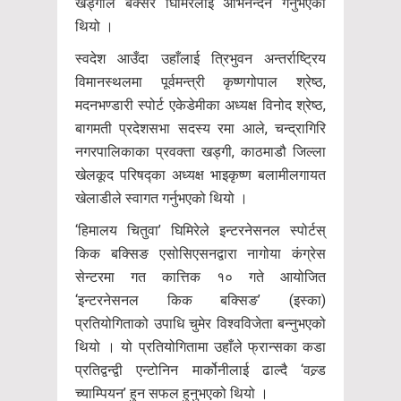
खड्गीले बक्सर घिमिरेलाई अभिनन्दन गर्नुभएको
थियो ।
स्वदेश आउँदा उहाँलाई त्रिभुवन अन्तर्राष्ट्रिय
विमानस्थलमा पूर्वमन्त्री कृष्णगोपाल श्रेष्ठ,
मदनभण्डारी स्पोर्ट एकेडेमीका अध्यक्ष विनोद श्रेष्ठ,
बागमती प्रदेशसभा सदस्य रमा आले, चन्द्रागिरि
नगरपालिकाका प्रवक्ता खड्गी, काठमाडौ जिल्ला
खेलकूद परिषद्का अध्यक्ष भाइकृष्ण बलामीलगायत
खेलाडीले स्वागत गर्नुभएको थियो ।
‘हिमालय चितुवा’ घिमिरेले इन्टरनेसनल स्पोर्टस्
किक बक्सिङ एसोसिएसनद्वारा नागोया कंग्रेस
सेन्टरमा गत कात्तिक १० गते आयोजित
‘इन्टरनेसनल किक बक्सिङ’ (इस्का)
प्रतियोगिताको उपाधि चुमेर विश्वविजेता बन्नुभएको
थियो । यो प्रतियोगितामा उहाँले फ्रान्सका कडा
प्रतिद्वन्द्वी एन्टोनिन मार्कोनीलाई ढाल्दै ‘वल्र्ड
च्याम्पियन’ हुन सफल हुनुभएको थियो ।