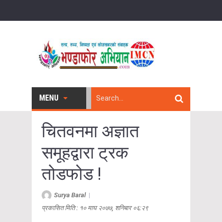
MENU
चितवनमा अज्ञात
समूहद्वारा ट्रक
तोडफोड !
Surya Baral
|
प्रकासित मिति : १० माघ २०७७, शनिबार ०६:२९