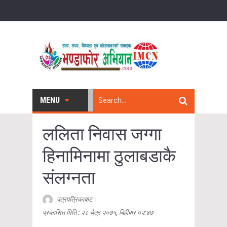
MENU
ललिता निवास जग्गा
हिनामिनामा ठुलाबडाकै
संलग्नता
पत्रपत्रिकाबाट
|
प्रकासित मिति : २८ चैत्र २०७५, बिहीबार ०२:४७