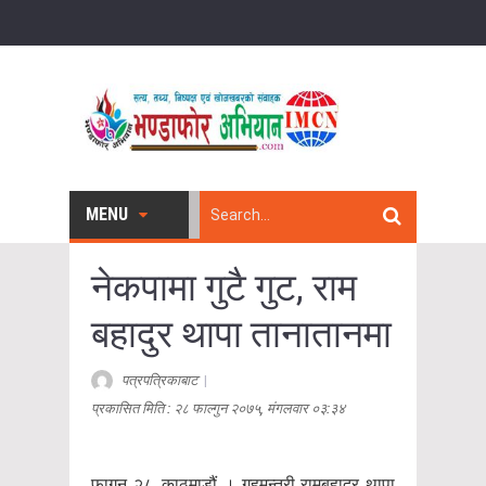
MENU
नेकपामा गुटै गुट, राम
बहादुर थापा तानातानमा
पत्रपत्रिकाबाट
|
प्रकासित मिति : २८ फाल्गुन २०७५, मंगलवार ०३:३४
फागुन २८, काठमाडौं । गृहमन्त्री रामबहादुर थापा