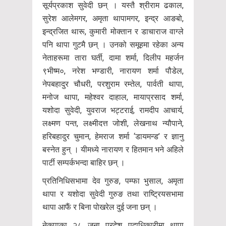
सूर्यप्रकाश सुवेदी छन् । यस्तै श्रीराम ढकाल,
सुरेश आलेमगर, अमृता थापामगर, इन्द्र आङबो,
इन्द्रजित थारू, कुमारी मोक्तान र डाचाराज वाग्ले
पनि थापा गुटमै छन् । उनको समूहमा रहेका अन्य
नेताहरूमा तारा घर्ती, दामा शर्मा, दिलीप महर्जन
९भीष्म०, नरेश भण्डारी, नारायण शर्मा पौडेल,
नेपबहादुर चौधरी, परशुराम रम्तेल, पार्वती थापा,
मनोज थापा, महेश्वर दाहाल, मायाप्रसाद शर्मा,
यशोदा सुवेदी, युवराज भट्टराई, रामदीप आचार्य,
लक्ष्मण पन्त, लक्ष्मीदत्त जोशी, लेखनाथ न्यौपाने,
हरिबहादुर चुमान, हेमराज शर्मा ‘डायमन्ड’ र ज्ञानु
बस्नेत हुन् । यीमध्ये नारायण र हितमान भने अहिले
पार्टी सम्पर्कभन्दा बाहिर छन् ।
प्रतिनिधिसभामा देव गुरुङ, पम्फा भुसाल, अमृता
थापा र यशोदा सुवेदी गुरुङ तथा राष्ट्रियसभामा
थापा आफैं र बिना पोखरेल दुई जना छन् ।
नेकपाका २८ जना प्रदेश पदाधिकारीमा थापा