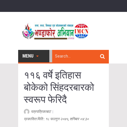
MENU
११६ वर्षे इतिहास
बोकेको सिंहदरबारको
स्वरूप फेरिदै
पत्रपत्रिकाबाट
|
प्रकासित मिति : १८ फाल्गुन २०७५, शनिबार ०४:३०