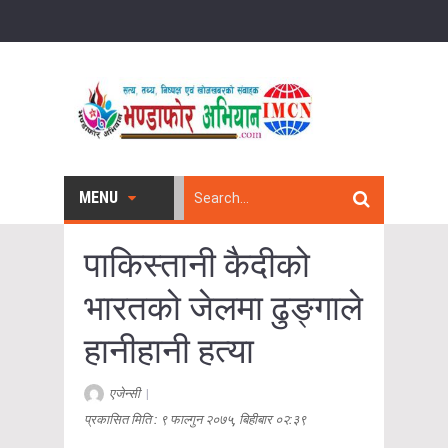
MENU
पाकिस्तानी कैदीको
भारतको जेलमा ढुङ्गाले
हानीहानी हत्या
एजेन्सी
|
प्रकासित मिति : ९ फाल्गुन २०७५, बिहीबार ०२:३९