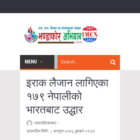
MENU
इराक लैजान लागिएका
१७९ नेपालीको
भारतबाट उद्धार
पत्रपत्रिकाबाट
|
प्रकासित मिति : ८ फाल्गुन २०७५, बुधबार ०२:४३