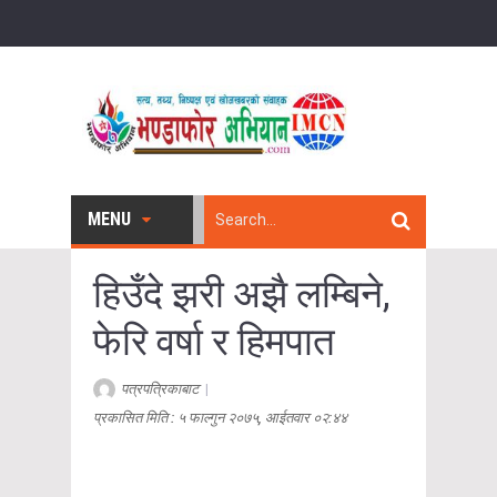
MENU
हिउँदे झरी अझै लम्बिने,
फेरि वर्षा र हिमपात
पत्रपत्रिकाबाट
|
प्रकासित मिति : ५ फाल्गुन २०७५, आईतवार ०२:४४