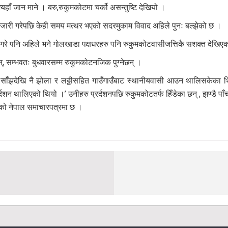
्यहाँ जान माने । बरु,रुकुमकोटमा चर्को असन्तुष्टि देखियो ।
जारी गरेपछि केही समय मत्थर भएको सदरमुकाम विवाद अहिले पुनः बल्झेको छ ।
 गरे पनि अहिले भने गोलखाडा पक्षधरहरु पनि रुकुमकोटवासीजत्तिकै सशक्त देखिए
्, सम्भवतः बुधवारसम्म रुकुमकोटनजिक पुग्नेछन् ।
ँझदेखि नै झोला र लठ्ठीसहित गाउँगाउँबाट स्थानीयवासी आउन थालिसकेका थिए
दशन थालिएको थियो ।’ उनीहरु प्रर्दशनपछि रुकुमकोटतर्फ हिँडेका छन् , झण्डै पाँच 
जको नेपाल समाचारपत्रमा छ ।