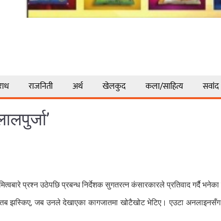
राध
राजनिती
अर्थ
खेलकुद
कला/साहित्य
सवांद
लपुर्जा’
वबारे प्रश्न उठेपछि प्रबन्ध निर्देशक सुगतरत्न कंसारकारले प्रतिवाद गर्दै भनेका
िज्ञ तब झस्किए, जब उनले देखाएका कागजातमा खोटैखोट भेटिए। एउटा अनलाइनसँग उनल