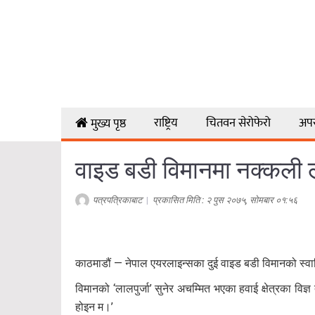
राष्ट्रिय
चितवन सेरोफेरो
अप
मुख्य पृष्ठ
वाइड बडी विमानमा नक्कली ला
पत्रपत्रिकाबाट
|
प्रकासित मिति : २ पुस २०७५, सोमबार ०१:५६
काठमाडौं — नेपाल एयरलाइन्सका दुई वाइड बडी विमानको स्वामित्
विमानको ‘लालपुर्जा’ सुनेर अचम्मित भएका हवाई क्षेत्रका व
होइन म।’