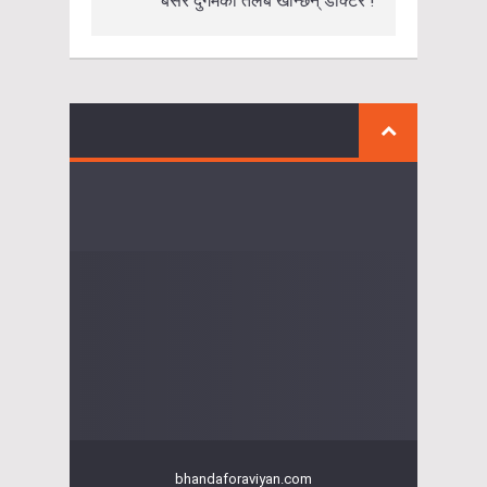
बसेर दुर्गमको तलब खान्छन् डाक्टर !
bhandaforaviyan.com