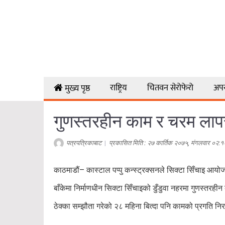
राष्ट्रिय
चितवन सेरोफेरो
अप
मुख्य पृष्ठ
गुणस्तरहीन काम र चरम लापर
पत्रपत्रिकाबाट
|
प्रकासित मिति : २७ कार्तिक २०७५, मंगलवार ०२:१
काठमाडौं– कास्टाल पप्पु कन्स्ट्रक्सनले सिक्टा सिँचाइ आ
बाँकेमा निर्माणधीन सिक्टा सिँचाइको डुँडुवा नहरमा गुणस्त
ठेक्का सम्झौता गरेको २८ महिना बित्दा पनि कामको प्रगति न