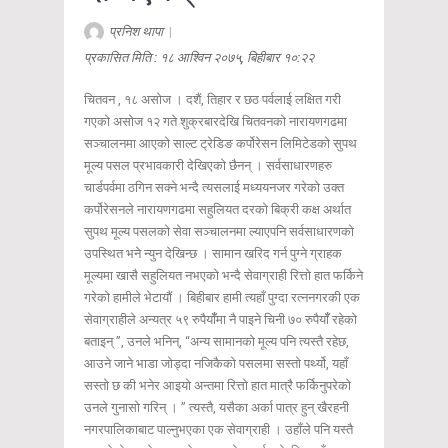
प्रनिश थापा
|
प्रकासित मिति : १८ आश्विन २०७५, बिहीबार १०:२२
चितवन , १८ असोज । दशैं, तिहार र छठ पर्वलाई लक्षित गरी
गएको असोज १२ गते शुक्रबारदेखि चितवनको नारायणगढमा
सञ्चालनमा आएको साल्ट ट्रेडिङ कर्पोरेसन लिमिटेडको सुपथ
मूल्य पसल प्रभावकारी देखिएको छैनन् । सर्वसाधारणहरु
चार्डपर्वमा ठगिन सक्ने भन्दै त्यसलाई मध्ययनजर गरेको उक्त
कर्पोरेसनले नारायणगढमा सहुलियत दरको बिक्री कक्ष अर्थात
सुपथ मूल्य पसलको सेवा सञ्चालनमा ल्याएपनि सर्वसाधारणको
उपस्थित भने न्युन देखिन्छ । सामान खरिद गर्न पुग्ने ग्राहक
मूल्यमा खासै सहुलियत नभएको भन्दै सेवाग्राही रित्तो हात फर्किने
गरेको हामीले भेटायौं । बिहीबार हामी त्यहाँ पुग्दा रत्ननगरकी एक
सेवाग्राहीले अन्यत्र ५९ रुपैयाँँमा नै पाइने चिनी ७० रुपैयाँँ रहेको
बताइन् ”, उनले भनिन्, “अन्य सामानको मूल्य पनि त्यस्तै रहेछ,
आउने जाने भाडा जोड्दा नजिकैको पसलमा सस्तो पर्थ्यो, यहाँ
सस्तो छ की भनेर आइयो अन्तमा रित्तो हात मात्रै फर्किनुपरेको
उनले गुनासो गरिन् । ” त्यस्तै, यसैका अर्का पात्र हुन् खैरहनी
नगरपालिकाबाट पाल्नुभएका एक सेवाग्राही । उहाँले पनि यस्तै