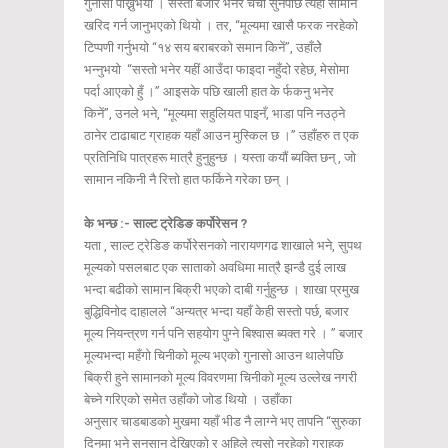
गुनासो पोख्नुभयो । सस्तो बजार भनेर चर्चा सुनेपछि त्यहाँ सामान
खरिद गर्न जानुभएको थियो । तर, “मूल्यमा खासै फरक नरहेको
टिप्पणी गर्नुभयो “१४ सय बराबरको समान किनें”, उहाँलेे
भन्नुभयो “सस्तो भनेर यहीं आउँदा फाइदा नहुँदो रहेछ, मेसोमा
पर्दा आएको हुँ ।” आइसके पछि खाली हात के र्फकनु भनेर
किनें”, उनले भने, “मूल्यमा सहुलियत पाइनँ, भाडा पनि नउठ्ने
ठानेर टाढाबाट ग्राहक यहाँ आउन मुस्किल छ ।” उहाँहरु त एक
प्रतिनिधि पात्रहरू मात्रै हुनुहुन्छ । यस्ता कयौं ब्यक्ति छन् , जो
सामान नकिनी नै रित्तो हात फर्किने गरेका छन् ।
के भन्छ :- साल्ट ट्रेडिङ कर्पोरेसन ?
यता , साल्ट ट्रेडिङ कर्पोरेसनको नारायणगढ शाखाले भने, सुपथ
मूल्यको पसलबाट एक साताको अवधिमा मात्रै झन्डै दुई लाख
भन्दा बढीको सामान बिक्री भएको दाबी गर्नुहुन्छ । शाखा प्रमुख
बुद्धिविनोद दाहालले “अन्यत्र भन्दा यहाँ केही सस्तो पर्छ, बजार
मूल्य नियन्त्रण गर्न पनि सहयोग पुग्ने बिश्वास ब्यक्त गरे । ” बजार
मूल्यभन्दा महँगो चिनीको मूल्य भएको गुनासो आउन थालेपछि
बिक्री हुने सामानको मूल्य विवरणमा चिनीको मूल्य उल्लेख नगरी
बेच्ने गरिएको समेत उहाँको जोड थियो । उहाँका
अनुसार चाडबाडको मुखमा यहाँ भीड नै लाग्ने भए तापनि “सुरुका
दिनमा भने सुनसान देखिएको र अहिले त्यसो नरहेको ग्राहक