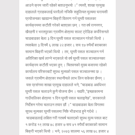
आउने क्रम जारी रहेको बताउनुभयो ।” त्यस्तै, शाखा प्रमुख
दाहालले ग्राहकलाई घरदैलो नजिकै सहुलियत मूल्यमा घरायसी
प्रयोजनका खाद्यान्न बिक्री वितरण गर्न घुम्ती पसलका
कार्यक्रममा कटौती गरेको बताएका छन् । गत वर्ष रत्ननगर,
खैरहनी र भरतपुरका ग्रामीण क्षेत्रमा साल्ट ट्रेडिङ कर्पोरेसनले
चाडबाडका बेला ३ दिन घुम्ती पसल सञ्चालन गरेको थियो ।
त्यसबेला ३ दिनमै ६ लाख २२ हजार ८ सय ९७ रुपैयाँ बराबरका
सामान बिक्री भएको थियो । तर, घुम्ती पसल सञ्चालन गर्न
अतिरिक्त खर्च लाग्ने भएकाले यो वर्ष घुम्ती पसल सञ्चालनका
कार्यक्रम कटौती भएका हुन् । चितवनको मुख्य बजारमा रहेको
कार्यालय परिसरबाटै सुपथ मूल्यको पसल सञ्चालनमा छ ।
जसले ग्रामीण क्षेत्रका स्थानीयले लाभ लिन सकेका छैनन् ।
यस प्रसंंगमा शाखा प्रमुख दाहालले भने, “चाडबाड अवधिभर
घुम्ती पसल चलाउने कुनै योजना छैन । यद्यपि ,“इच्छाकामना
गाउँपालिका क्षेत्रमा १ दिन घुम्ती पसल चलाइनेछ”, सरकारले
निर्देशन गरेमा चलाउन तयार छौं ।” चाडबाडका बेला विगतमा
सुपथ मूल्यका घुम्ती पसलमा निकै भीडभाड हुने गर्दथे ।
चाडबाडलाई लक्षित गरी गतवर्ष चलाएको सुपथ मूल्य पसल बाट
१ करोड १९ लाख ७८ हजार ७ सय ४१ रुपैयाँ बराबरको सामान
बिक्री भएको थियो । भने, २०७३ सालमा ५६ लाख ७८ हजार ४