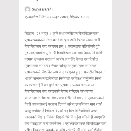
Surya Baral
|
प्रकासित मिति : २१ भाद्र २०७५, बिहीबार ०५:४६
चितवन , २१ भाद्र । कृषि तथा वनविज्ञान विश्वविद्यालयका
प्राध्यापकहरुले मंगलबार देखी पुनः अनिश्चितकालका लागी
विश्वविद्यालय बन्द गराएका छन् । अदालतमा चलिरहेको दुवै
मुद्दालाई सहयोग पुग्ने गरी विश्वविद्यालयका पदाधिकारीले कीर्ते
प्रमाण उपलब्ध गराएको आरोप लगाउँदै नेपाल प्रगतिशील
प्राध्यापक संगठन र नेपाल राष्ट्रिय प्राध्यापक संगठनका
प्राध्यापकले विश्वविद्यालय बन्द गराएका हुन् । मन्त्रीपरिषदबाट
भएको सम्बन्धन खारेजीको निर्णयको प्रतिरक्षा गर्नुपर्नेमा निजी
क्याम्पसलाई नै बल पुग्ने गरी प्रमाण उपलब्ध गराएकाले
विश्वविद्यालय बन्द गराइएको नेपाल राष्ट्रिय प्राध्यापक
संगठनका सचिव डा. शंकरराज बर्सिलाले बताए । प्राध्यापकले
निजी क्याम्पसलाई प्रमाण दिएको बारेमा छानबिनको माग राखी
उपकुलपतिलाई निवेदन दिएको १३ दिन बितिसकेको उनले
जानकारी दिए । निवेदन दिएको धेरै दिन हुँदा पनि केही नभएपछि
बन्द गराइएको उनी बताउँछन् । प्राध्यापकहरुले विश्वविद्यालयको
परीक्षा नियन्त्रण कार्यालय, कृषि र भेटेरिनरी संकायको शैक्षिक