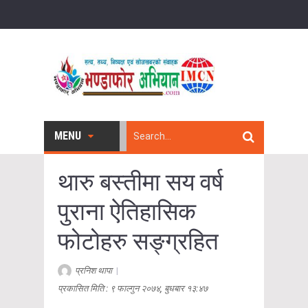
MENU
थारु बस्तीमा सय वर्ष
पुराना ऐतिहासिक
फोटोहरु सङ्ग्रहित
प्रनिश थापा
|
प्रकासित मिति : ९ फाल्गुन २०७४, बुधबार १३:४७